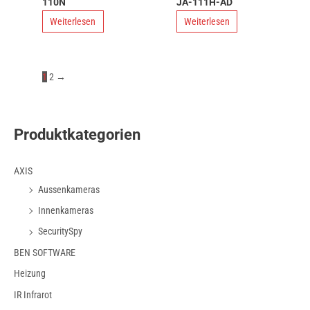
110N
JA-111H-AD
Weiterlesen
Weiterlesen
1
2
→
Produktkategorien
AXIS
Aussenkameras
Innenkameras
SecuritySpy
BEN SOFTWARE
Heizung
IR Infrarot