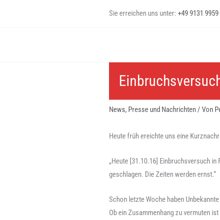
Zum
Sie erreichen uns unter:
+49 9131 9959
Inhalt
springen
Einbruchsversuc
News, Presse und Nachrichten
/ Von
P
Heute früh ereichte uns eine Kurznach
„Heute [31.10.16] Einbruchsversuch in 
geschlagen. Die Zeiten werden ernst.“
Schon letzte Woche haben Unbekannte i
Ob ein Zusammenhang zu vermuten ist w