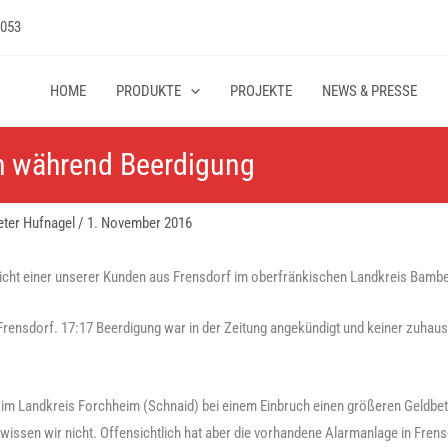
 053
HOME
PRODUKTE
PROJEKTE
NEWS & PRESSE
h während Beerdigung
eter Hufnagel
/
1. November 2016
richt einer unserer Kunden aus Frensdorf im oberfränkischen Landkreis Bambe
Frensdorf. 17:17 Beerdigung war in der Zeitung angekündigt und keiner zuhause.
m Landkreis Forchheim (Schnaid) bei einem Einbruch einen größeren Geldbetr
issen wir nicht. Offensichtlich hat aber die vorhandene Alarmanlage in Fren