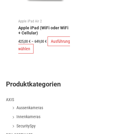
Apple iPad Air 2
Apple iPad (WiFi oder WiFi
+ Cellular)
Ausführung
425,00
€
–
649,00
€
Dieses
wählen
Produkt
weist
mehrere
Varianten
Produktkategorien
auf.
Die
AXIS
Optionen
Aussenkameras
können
auf
Innenkameras
der
SecuritySpy
Produktseite