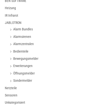
BEN SOFTWARE
gewählt
Heizung
werden
IR Infrarot
JABLOTRON
Alarm Bundles
Alarmsirenen
Alarmzentralen
Bedienteile
Bewegungsmelder
Erweiterungen
Öffnungsmelder
Sondermelder
Netzteile
Sensoren
Unkategorisiert