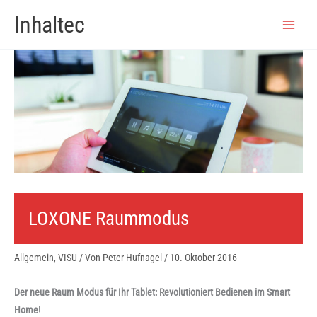
Zum
Inhaltec
Inhalt
springen
LOXONE Raummodus
Allgemein
,
VISU
/ Von
Peter Hufnagel
/
10. Oktober 2016
Der neue Raum Modus für Ihr Tablet: Revolutioniert Bedienen im Smart
Home!