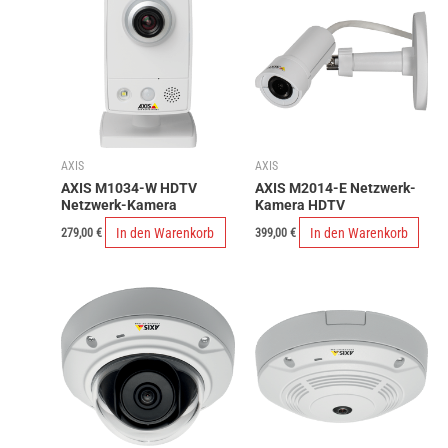
mehrere
Varianten
auf.
Die
Optionen
können
auf
AXIS
AXIS
der
AXIS M1034-W HDTV
AXIS M2014-E Netzwerk-
Produktseite
Netzwerk-Kamera
Kamera HDTV
gewählt
In den Warenkorb
In den Warenkorb
279,00
€
399,00
€
werden