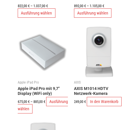
gewählt
gewählt
822,00
€
–
1.037,00
€
892,00
€
–
1.105,00
€
werden
werden
Dieses
Dieses
Ausführung wählen
Ausführung wählen
Produkt
Produkt
weist
weist
mehrere
mehrere
Varianten
Varianten
auf.
auf.
Die
Die
Optionen
Optionen
können
können
auf
auf
Apple iPad Pro
AXIS
der
der
Apple iPad Pro mit 9,7″
AXIS M1014 HDTV
Produktseite
Produktseit
Display (WiFi only)
Netzwerk-Kamera
gewählt
gewählt
Ausführung
In den Warenkorb
675,00
€
–
885,00
€
249,00
€
werden
werden
Dieses
wählen
Produkt
weist