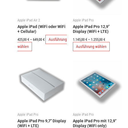
Apple iPad Air 2
Apple iPad Pro
Apple iPad (WiFi oder WiFi
Apple iPad Pro 12,9″
+ Cellular)
Display (WiFi + LTE)
Ausführung
425,00
€
–
649,00
€
1.145,00
€
–
1.255,00
€
Dieses
Dieses
wählen
Ausführung wählen
Produkt
Produkt
weist
weist
mehrere
mehrere
Varianten
Varianten
auf.
auf.
Die
Die
Optionen
Optionen
können
können
auf
auf
Apple iPad Pro
Apple iPad Pro
der
der
Apple iPad Pro 9,7″ Display
Apple iPad Pro mit 12,9″
Produktseite
Produktseit
(WiFi + LTE)
Display (WiFi only)