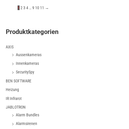
1
2
3
4
…
9
10
11
→
Produktkategorien
AXIS
Aussenkameras
Innenkameras
SecuritySpy
BEN SOFTWARE
Heizung
IR Infrarot
JABLOTRON
Alarm Bundles
Alarmsirenen