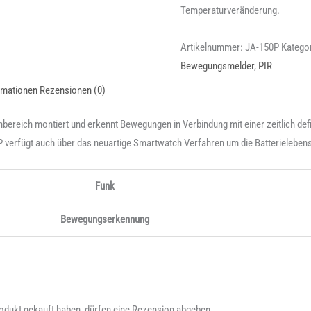
Temperaturveränderung.
Artikelnummer:
JA-150P
Katego
Bewegungsmelder
,
PIR
rmationen
Rezensionen (0)
nbereich montiert und erkennt Bewegungen in Verbindung mit einer zeitlich de
 verfügt auch über das neuartige Smartwatch Verfahren um die Batterielebens
Funk
Bewegungserkennung
odukt gekauft haben, dürfen eine Rezension abgeben.