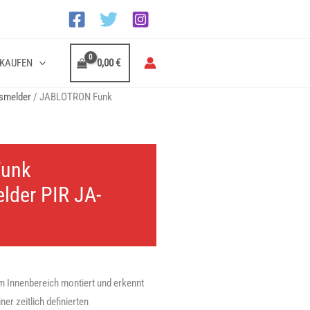
KAUFEN
0,00
€
smelder
/ JABLOTRON Funk
unk
der PIR JA-
m Innenbereich montiert und erkennt
er zeitlich definierten